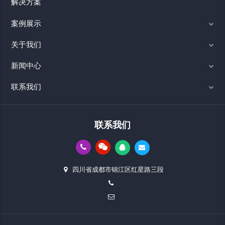
解决方案
案例展示
关于我们
新闻中心
联系我们
联系我们
四川省成都市锦江区红星路三段