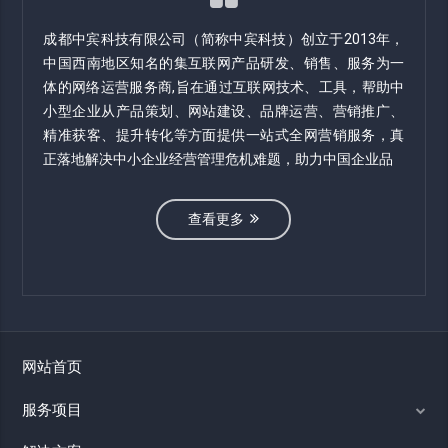
成都中宾科技有限公司（简称中宾科技）创立于2013年，
中国西南地区知名的集互联网产品研发、销售、服务为一
体的网络运营服务商,旨在通过互联网技术、工具，帮助中
小型企业从产品策划、网站建设、品牌运营、营销推广、
精准获客、提升转化等方面提供一站式全网营销服务，真
正落地解决中小企业经营管理危机难题，助力中国企业品
查看更多
网站首页
服务项目