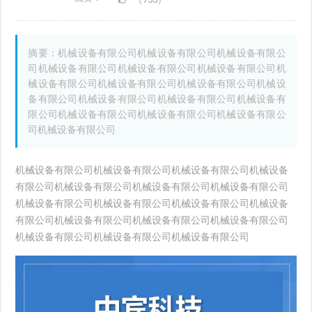
摘要：机械设备有限公司机械设备有限公司机械设备有限公
司机械设备有限公司机械设备有限公司机械设备有限公司机
械设备有限公司机械设备有限公司机械设备有限公司机械设
备有限公司机械设备有限公司机械设备有限公司机械设备有
限公司机械设备有限公司机械设备有限公司机械设备有限公
司机械设备有限公司
机械设备有限公司机械设备有限公司机械设备有限公司机械设备
有限公司机械设备有限公司机械设备有限公司机械设备有限公司
机械设备有限公司机械设备有限公司机械设备有限公司机械设备
有限公司机械设备有限公司机械设备有限公司机械设备有限公司
机械设备有限公司机械设备有限公司机械设备有限公司