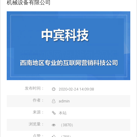
机械设备有限公司
发布时间：
2020-02-24 14:09:08
作者：
admin
来源：
本站
浏览量：
（3870）
点赞：
（755）